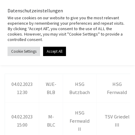
HSG Fernwald
Zum Inhalt springen
Search
Datenschutzeinstellungen
Men
We use cookies on our website to give you the most relevant
experience by remembering your preferences and repeat visits.
By clicking “Accept All”, you consent to the use of ALL the
Start
»
News
»
Spiele am Wochenende 04.02.2023
cookies. However, you may visit "Cookie Settings" to provide a
controlled consent.
NEWS
Cookie Settings
Accept All
Spiele am Wochenende 04.02.2023
von
admin
|
Veröffentlicht am
30. Januar 2023
04.02.2023
WJE-
HSG
HSG
12:30
BLB
Butzbach
Fernwald
HSG
04.02.2023
M-
TSV Griedel
Fernwald
15:00
BLC
III
II