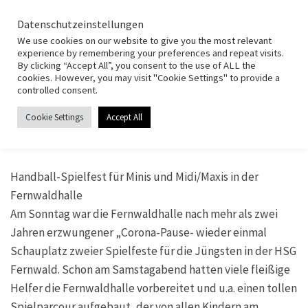
HSG Fernwald
Zum Inhalt springen
Search
Datenschutzeinstellungen
Men
We use cookies on our website to give you the most relevant
experience by remembering your preferences and repeat visits.
By clicking “Accept All”, you consent to the use of ALL the
Start
»
News
»
Minispielfest
cookies. However, you may visit "Cookie Settings" to provide a
controlled consent.
NEWS
Cookie Settings
Accept All
Minispielfest
von
admin
|
Veröffentlicht am
13. März 2023
Handball-Spielfest für Minis und Midi/Maxis in der
Fernwaldhalle
Am Sonntag war die Fernwaldhalle nach mehr als zwei
Jahren erzwungener „Corona-Pause- wieder einmal
Schauplatz zweier Spielfeste für die Jüngsten in der HSG
Fernwald. Schon am Samstagabend hatten viele fleißige
Helfer die Fernwaldhalle vorbereitet und u.a. einen tollen
Spielparcour aufgebaut, der von allen Kindern am