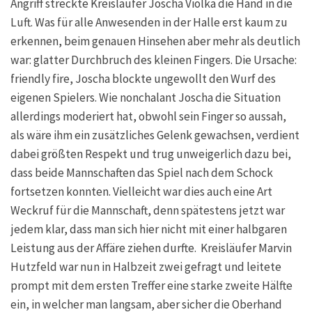
Angriff streckte Kreisläufer Joscha Violka die Hand in die
Luft. Was für alle Anwesenden in der Halle erst kaum zu
erkennen, beim genauen Hinsehen aber mehr als deutlich
war: glatter Durchbruch des kleinen Fingers. Die Ursache:
friendly fire, Joscha blockte ungewollt den Wurf des
eigenen Spielers. Wie nonchalant Joscha die Situation
allerdings moderiert hat, obwohl sein Finger so aussah,
als wäre ihm ein zusätzliches Gelenk gewachsen, verdient
dabei größten Respekt und trug unweigerlich dazu bei,
dass beide Mannschaften das Spiel nach dem Schock
fortsetzen konnten. Vielleicht war dies auch eine Art
Weckruf für die Mannschaft, denn spätestens jetzt war
jedem klar, dass man sich hier nicht mit einer halbgaren
Leistung aus der Affäre ziehen durfte. Kreisläufer Marvin
Hutzfeld war nun in Halbzeit zwei gefragt und leitete
prompt mit dem ersten Treffer eine starke zweite Hälfte
ein, in welcher man langsam, aber sicher die Oberhand