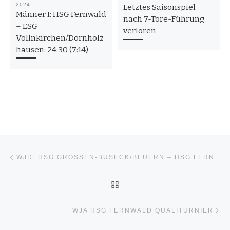
2024
Letztes Saisonspiel
Männer I: HSG Fernwald
nach 7-Tore-Führung
– ESG
verloren
Vollnkirchen/Dornholz
hausen: 24:30 (7:14)
Beitragsnavigation
Vorheriger Beitrag
WJD: HSG GROSSEN-BUSECK/BEUERN – HSG FERNWALD 17 : 13 (5 : 6)
ZURÜCK ZUR BEITRAGSL
Nä
WJA HSG FERNWALD QUALITURNIER