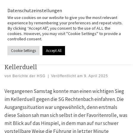
HSG Fernwald
Zum Inhalt springen
Search
Datenschutzeinstellungen
Men
We use cookies on our website to give you the most relevant
experience by remembering your preferences and repeat visits.
By clicking “Accept All”, you consent to the use of ALL the
Start
»
Spielberichte
»
Männer I
»
Männer I: Schweres Stück Arbeit beim
cookies. However, you may visit "Cookie Settings" to provide a
Kellerduell
controlled consent.
Cookie Settings
Accept All
MÄNNER I
Männer I: Schweres Stück Arbeit beim
Kellerduell
von
Berichte der HSG
|
Veröffentlicht am
9. April 2025
Vergangenen Samstag konnte man einen wichtigen Sieg
im Kellerduell gegen die SG Rechtenbach einfahren. Die
Ausgangssituation war ungewöhnlich, denn erstmals
diese Saison sah man sich selbst in der Favoritenrolle, was
mit Blick auf das Hinspiel, in dem man auf nur schwer
vorstellbare Weise die Führung in letzter Minute