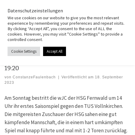
HSG Fernwald
Zum Inhalt springen
Search
Datenschutzeinstellungen
Men
We use cookies on our website to give you the most relevant
experience by remembering your preferences and repeat visits.
By clicking “Accept All”, you consent to the use of ALL the
Start
»
Spielberichte
»
wJC
»
wJC: TUS Vollnkirchen – HSG Fernwald
cookies. However, you may visit "Cookie Settings" to provide a
19:20
controlled consent.
Cookie Settings
Accept All
WJC
wJC: TUS Vollnkirchen – HSG Fernwald
19:20
von
ConstanzeFaulenbach
|
Veröffentlicht am
18. September
2023
Am Sonntag bestritt die wJC der HSG Fernwald um 14
Uhr ihr erstes Saisonspiel gegen den TUS Vollnkirchen.
Die mitgereisten Zuschauer der HSG sahen eine gut
kämpfende Mannschaft, die in einem hart umkämpften
Spiel mal knapp führte und mal mit 1-2 Toren zurücklag.