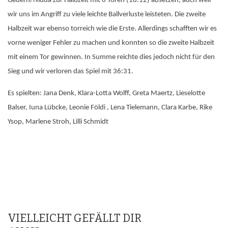
Gedern/Nidda zur Halbzeit mit 6 Toren (18:12) absetzen, auch weil
wir uns im Angriff zu viele leichte Ballverluste leisteten. Die zweite
Halbzeit war ebenso torreich wie die Erste. Allerdings schafften wir es
vorne weniger Fehler zu machen und konnten so die zweite Halbzeit
mit einem Tor gewinnen. In Summe reichte dies jedoch nicht für den
Sieg und wir verloren das Spiel mit 36:31.
Es spielten: Jana Denk, Klara-Lotta Wolff, Greta Maertz, Lieselotte
Balser, Iuna Lübcke, Leonie Földi , Lena Tielemann, Clara Karbe, Rike
Ysop, Marlene Stroh, Lilli Schmidt
VIELLEICHT GEFÄLLT DIR