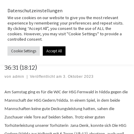
HSG Fernwald
Zum Inhalt springen
Search
Datenschutzeinstellungen
Men
We use cookies on our website to give you the most relevant
experience by remembering your preferences and repeat visits.
By clicking “Accept All”, you consent to the use of ALL the
Start
»
Spielberichte
»
wJC
»
wJC: HSG Gedern/Nidda-HSG Fernwald
cookies. However, you may visit "Cookie Settings" to provide a
36:31 (18:12)
controlled consent.
Cookie Settings
Accept All
WJC
wJC: HSG Gedern/Nidda-HSG Fernwald
36:31 (18:12)
von
admin
|
Veröffentlicht am
3. Oktober 2023
Am Samstag ging es für die WJC der HSG Fernwald in Nidda gegen die
Mannschaft der HSG Gedern/Nidda. In einem Spiel, in dem beide
Mannschaften keine gute Deckungsleistung hatten, sahen die
Zuschauer viele Tore auf beiden Seiten. Trotz einer guten
Torhüterleistung unserer Torhüterin Jana Denk, konnte sich Die HSG