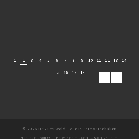
1
2
3
4
5
6
7
8
9
10
11
12
13
14
15
16
17
18
© 2026
HSG Fernwald
– Alle Rechte vorbehalten
Präsentiert von
WP
– Entworfen mit dem
Customizr-Theme