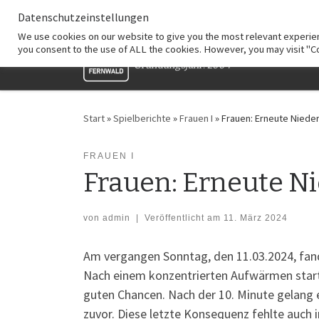
Datenschutzeinstellungen
Zum Inhalt springen
HSG Fernwald
We use cookies on our website to give you the most relevant experien
you consent to the use of ALL the cookies. However, you may visit "Co
Gründungsjahr: 2004
Start
»
Spielberichte
»
Frauen I
»
Frauen: Erneute Niede
FRAUEN I
Frauen: Erneute Ni
von
admin
|
Veröffentlicht am
11. März 2024
Am vergangen Sonntag, den 11.03.2024, fand
Nach einem konzentrierten Aufwärmen start
guten Chancen. Nach der 10. Minute gelang 
zuvor. Diese letzte Konsequenz fehlte auch