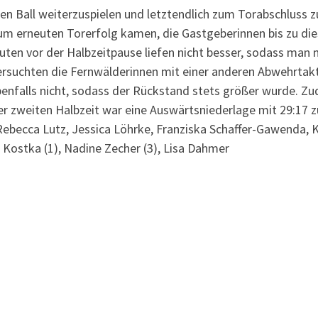
n Ball weiterzuspielen und letztendlich zum Torabschluss z
um erneuten Torerfolg kamen, die Gastgeberinnen bis zu di
nuten vor der Halbzeitpause liefen nicht besser, sodass man
versuchten die Fernwälderinnen mit einer anderen Abwehrtak
benfalls nicht, sodass der Rückstand stets größer wurde. Zu
r zweiten Halbzeit war eine Auswärtsniederlage mit 29:17 z
 Rebecca Lutz, Jessica Löhrke, Franziska Schaffer-Gawenda, Ka
ra Kostka (1), Nadine Zecher (3), Lisa Dahmer