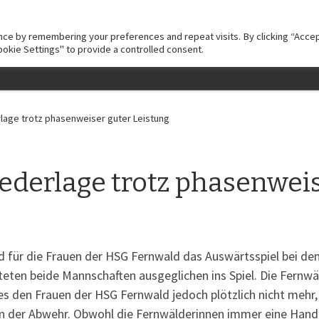
JUGEND
AKTIVE
VEREIN
SPIELBERICHTE
MITG
ce by remembering your preferences and repeat visits. By clicking “Accept
okie Settings" to provide a controlled consent.
IMPRESSUM
rlage trotz phasenweiser guter Leistung
ederlage trotz phasenweis
 für die Frauen der HSG Fernwald das Auswärtsspiel bei de
eten beide Mannschaften ausgeglichen ins Spiel. Die Fernw
es den Frauen der HSG Fernwald jedoch plötzlich nicht mehr
 in der Abwehr. Obwohl die Fernwälderinnen immer eine Hand 