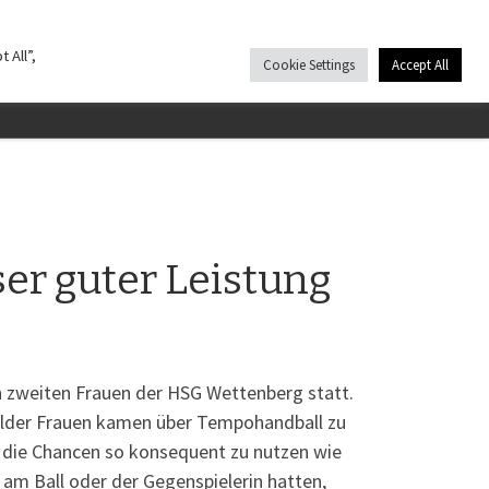
LIED WERDEN
KONTAKT
 All”,
Cookie Settings
Accept All
Search
er guter Leistung
n zweiten Frauen der HSG Wettenberg statt.
älder Frauen kamen über Tempohandball zu
, die Chancen so konsequent zu nutzen wie
am Ball oder der Gegenspielerin hatten,