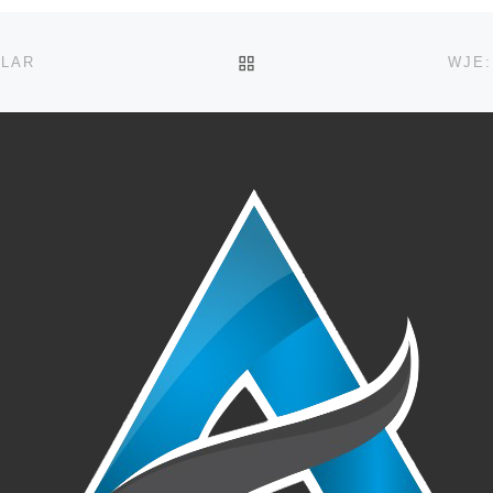
ZURÜCK ZUR BEITRAGSL
LLAR
WJE: