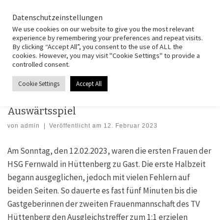
HSG Fernwald
Zum Inhalt springen
Search
Datenschutzeinstellungen
Men
We use cookies on our website to give you the most relevant
experience by remembering your preferences and repeat visits.
By clicking “Accept All”, you consent to the use of ALL the
Start
»
Spielberichte
»
Frauen I
»
Frauen – BOL: Hohe Niederlage im
cookies. However, you may visit "Cookie Settings" to provide a
Auswärtsspiel
controlled consent.
Cookie Settings
Accept All
FRAUEN I
SPIELBERICHTE
Frauen – BOL: Hohe Niederlage im
Auswärtsspiel
von
admin
|
Veröffentlicht am
12. Februar 2023
Am Sonntag, den 12.02.2023, waren die ersten Frauen der
HSG Fernwald in Hüttenberg zu Gast. Die erste Halbzeit
begann ausgeglichen, jedoch mit vielen Fehlern auf
beiden Seiten. So dauerte es fast fünf Minuten bis die
Gastgeberinnen der zweiten Frauenmannschaft des TV
Hüttenberg den Ausgleichstreffer zum 1:1 erzielen