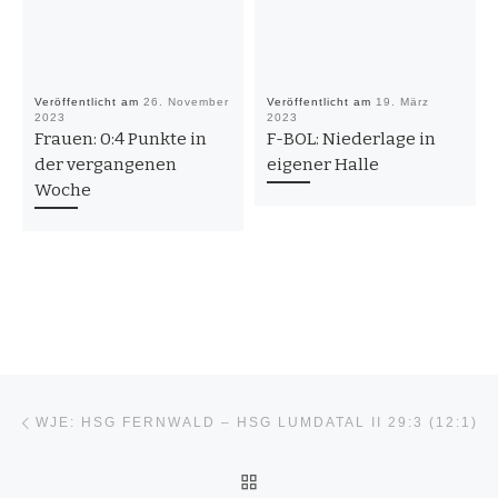
Veröffentlicht am
26. November
Veröffentlicht am
19. März
2023
2023
Frauen: 0:4 Punkte in
F-BOL: Niederlage in
der vergangenen
eigener Halle
Woche
Beitragsnavigation
Vorheriger Beitrag
WJE: HSG FERNWALD – HSG LUMDATAL II 29:3 (12:1)
ZURÜCK ZUR BEITRAGSL