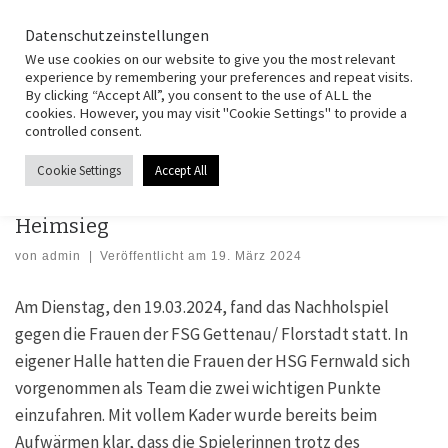
HSG Fernwald
Zum Inhalt springen
Search
Datenschutzeinstellungen
Men
We use cookies on our website to give you the most relevant
experience by remembering your preferences and repeat visits.
By clicking “Accept All”, you consent to the use of ALL the
Start
»
Spielberichte
»
Frauen I
»
Frauen: Starke Teamleistung führt zu
cookies. However, you may visit "Cookie Settings" to provide a
Heimsieg
controlled consent.
Cookie Settings
Accept All
FRAUEN I
Frauen: Starke Teamleistung führt zu
Heimsieg
von
admin
|
Veröffentlicht am
19. März 2024
Am Dienstag, den 19.03.2024, fand das Nachholspiel
gegen die Frauen der FSG Gettenau/ Florstadt statt. In
eigener Halle hatten die Frauen der HSG Fernwald sich
vorgenommen als Team die zwei wichtigen Punkte
einzufahren. Mit vollem Kader wurde bereits beim
Aufwärmen klar, dass die Spielerinnen trotz des