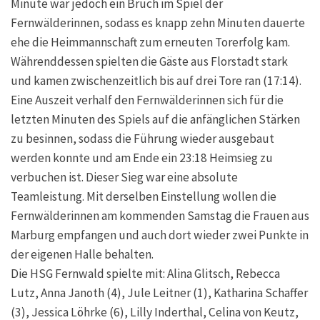
Minute war jedoch ein Bruch im Spiel der
Fernwälderinnen, sodass es knapp zehn Minuten dauerte
ehe die Heimmannschaft zum erneuten Torerfolg kam.
Währenddessen spielten die Gäste aus Florstadt stark
und kamen zwischenzeitlich bis auf drei Tore ran (17:14).
Eine Auszeit verhalf den Fernwälderinnen sich für die
letzten Minuten des Spiels auf die anfänglichen Stärken
zu besinnen, sodass die Führung wieder ausgebaut
werden konnte und am Ende ein 23:18 Heimsieg zu
verbuchen ist. Dieser Sieg war eine absolute
Teamleistung. Mit derselben Einstellung wollen die
Fernwälderinnen am kommenden Samstag die Frauen aus
Marburg empfangen und auch dort wieder zwei Punkte in
der eigenen Halle behalten.
Die HSG Fernwald spielte mit: Alina Glitsch, Rebecca
Lutz, Anna Janoth (4), Jule Leitner (1), Katharina Schaffer
(3), Jessica Löhrke (6), Lilly Inderthal, Celina von Keutz,