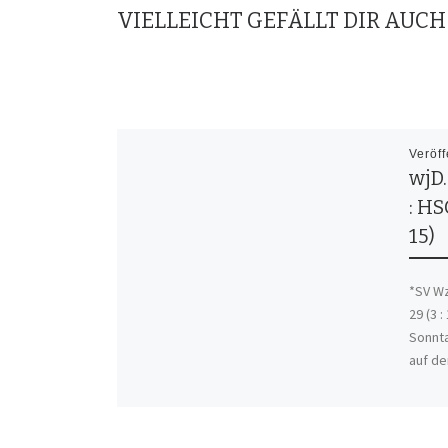
VIELLEICHT GEFÄLLT DIR AUCH
Veröff
wjD
: HS
15)
*SV Wz
29 (3 
Sonnta
auf de